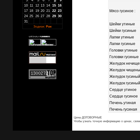
3
4
5
6
7
8
9
10
11
12
13
14
15
16
17
18
19
20
21
22
23
Мясо гусиное :
24
25
26
27
28
29
30
31
Шейки утиные
Зодиак:
Рак
Шейки гусиные
Лапки утиные
Лапки гусиные
Головки утиные
Головки гусиные
Желудок нечище
Желудок чищены
Желудок гусиный
Желудок гусиный 
Сердце утиное
Сердце гусиное
Печень утиная
Печень гусиная
Цены ДОГОВОРНЫЕ
Чтобы узнать точную информацию о ценах, свяж