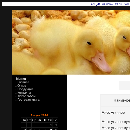
АКЦИЯ от www.R3.ru - хост
Меню:
Главная
>>
О нас
>>
Продукция
>>
Контакты
>>
Фотоальбом
>>
Гостевая книга
Наименов
>>
Мясо утинное
Август 2026
Пн
Вт
Ср
Чт
Пт
Сб
Вс
Мясо утиное мул
1
2
Мясо утиное мус